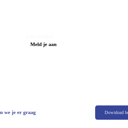
Lid worden?
>
 Meld je aan
n we je er graag 
Download he