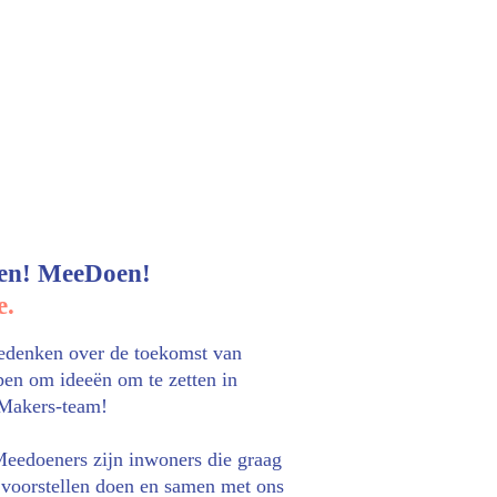
n! MeeDoen!
e.
eedenken over de toekomst van 
pen om ideeën om te zetten in 
eMakers-team!
edoeners zijn inwoners die graag 
, voorstellen doen en samen met ons 