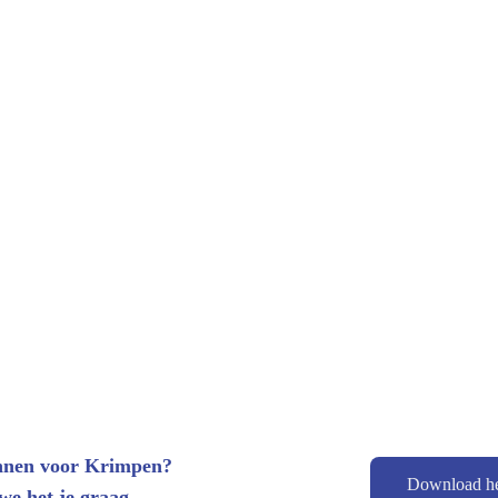
lannen voor Krimpen? 
Download he
we het je graag.